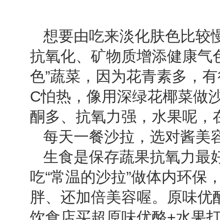
想要由吃来淡化肤色比较慢
抗氧化、矿物质增添健康气色
色”蔬菜，因为花青素多，
C怕热，像用深绿花椰菜做
酮多、抗氧力强，水果呢，
每天一餐沙拉，选对酱美
生食是保存蔬果抗氧力最好
吃“常温的沙拉”做体内环保
胖、还加倍美容喔。原味优
饮食店买超原味优酪+水果