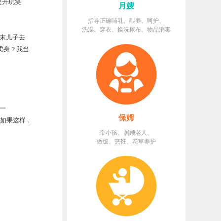
是开玩笑
月嫂
指导正确哺乳、喂养、呵护、
洗澡、穿衣、换洗尿布、物品消毒
末儿子去
卖身？我当
一
保姆
。如果这样，
带小孩、照顾老人、
做饭、烹饪、花草养护