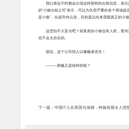
我们身边不时都会出现这样那样的出租信息，表示愿
的“小偷出租公司”表示，可以为失窃严重的各个商场提
是小偷”，在超市内云游，目的是以此来震慑真正的小
这恐怕不大妥当吧？就算真的小偷也有人权，更何况
也不会太自在的。
据说，这个公司招人以像贼者优先！
———那贼又是啥样的呢？
下一篇：中国IT人在美国当保姆：种族歧视令人愤