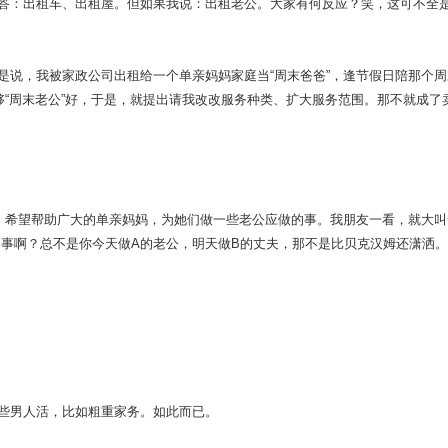
：出租车、出租屋。但如果我说：出租老公。大家有何反应？笑，这可不全
说，我被家政公司出租给一个单亲妈妈家庭当“周末爸爸”，逢节假日陪那个周
够“周末老公”好，于是，就提出请我改改服务种类、扩大服务范围。那不就成了
：希望帮助广大的单亲妈妈，为她们做一些老公应做的事。我朋友一看，就大叫
的事啊？总不是你今天做A的老公，明天做B的丈夫，那不是比贝克汉姆还潇洒
男人活，比如粗重家务。如此而已。