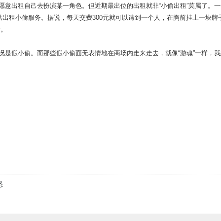
意出租自己去扮演某一角色。但近期最出位的出租就非“小偷出租”莫属了。一
供出租小偷服务。据说，每天交费300元就可以请到一个人，在胸前挂上一块牌
偷。
是假小偷。而那些假小偷面无表情地在商场内走来走去，就像“游魂”一样，我
怒