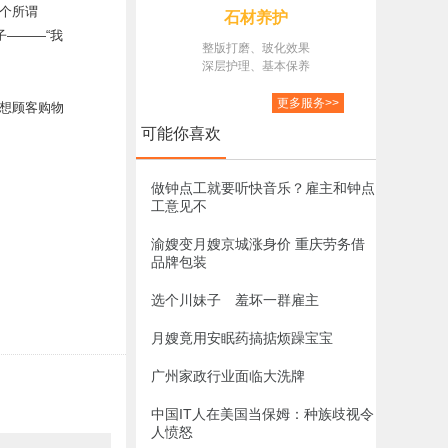
个所谓
石材养护
子———“我
整版打磨、玻化效果
深层护理、基本保养
更多服务>>
想顾客购物
可能你喜欢
做钟点工就要听快音乐？雇主和钟点
工意见不
渝嫂变月嫂京城涨身价 重庆劳务借
品牌包装
选个川妹子 羞坏一群雇主
月嫂竟用安眠药搞掂烦躁宝宝
广州家政行业面临大洗牌
中国IT人在美国当保姆：种族歧视令
人愤怒