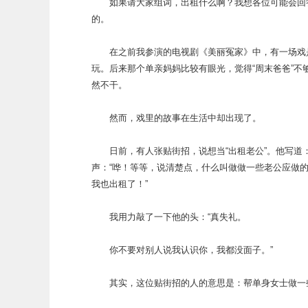
如果请大家组词，出租什么啊？我想各位可能会回答
的。
在之前我参演的电视剧《美丽冤家》中，有一场戏是
玩。后来那个单亲妈妈比较有眼光，觉得“周末爸爸”不
然不干。
然而，戏里的故事在生活中却出现了。
日前，有人张贴街招，说想当“出租老公”。他写道
声：“哗！等等，说清楚点，什么叫做做一些老公应做
我也出租了！”
我用力敲了一下他的头：“真失礼。
你不要对别人说我认识你，我都没面子。”
其实，这位贴街招的人的意思是：帮单身女士做一些