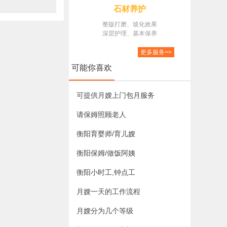
石材养护
整版打磨、玻化效果
深层护理、基本保养
更多服务>>
可能你喜欢
可提供月嫂上门包月服务
请保姆照顾老人
衡阳育婴师/育儿嫂
衡阳保姆/做饭阿姨
衡阳小时工,钟点工
月嫂一天的工作流程
月嫂分为几个等级