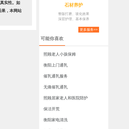
的真实性。如
石材养护
后果，本网站
整版打磨、玻化效果
深层护理、基本保养
更多服务>>
可能你喜欢
照顾老人小孩保姆
衡阳上门通乳
催乳通乳服务
无痛催乳通乳
照顾居家老人和医院陪护
保洁开荒
衡阳家电清洗