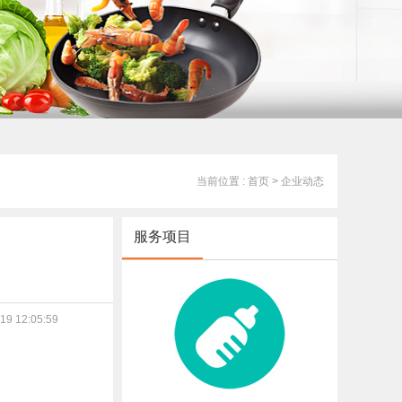
当前位置 : 首页
> 企业动态
服务项目
9 12:05:59