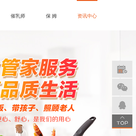
催乳师
保 姆
资讯中心