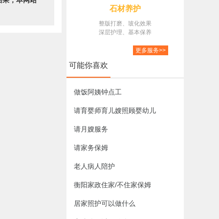
后果，本网站
石材养护
整版打磨、玻化效果
深层护理、基本保养
更多服务>>
可能你喜欢
做饭阿姨钟点工
请育婴师育儿嫂照顾婴幼儿
请月嫂服务
请家务保姆
老人病人陪护
衡阳家政住家/不住家保姆
居家照护可以做什么