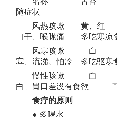
名称 舌苔
随症状 饮
风热咳嗽 黄、红 
口干、喉咙痛 多吃寒凉
风寒咳嗽 白 稀
塞、流涕、怕冷 多吃驱寒
慢性咳嗽 白 
白、胃口差没有食欲 可
食疗的原则
● 多喝水