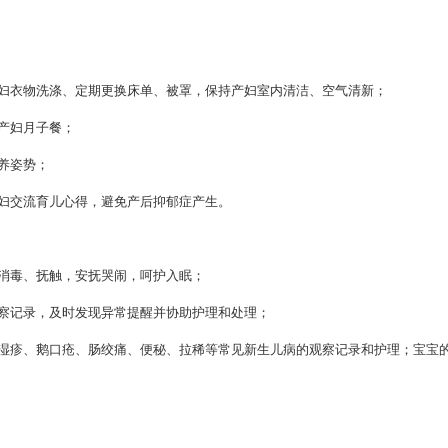
衣物洗涤、定期更换床单、被罩，保持产妇室内清洁、空气清新；
产妇月子餐；
养姿势；
交流育儿心得，避免产后抑郁症产生。
毒、抚触，安抚哭闹，呵护入眠；
记录，及时发现异常提醒并协助护理和处理；
疹、鹅口疮、肠绞痛、便秘、拉稀等常见新生儿病的观察记录和护理；宝宝