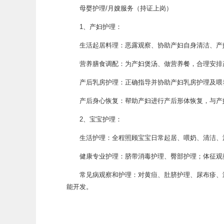
母婴护理/月嫂服务（持证上岗）
1、产妇护理：
生活起居料理：恶露观察、协助产妇自身清洁、产妇
营养膳食调配：为产妇煲汤、做营养餐，合理安排
产后乳房护理：正确指导并协助产妇乳房护理及喂
产后身心恢复：帮助产妇进行产后形体恢复，与产妇
2、宝宝护理：
生活护理：全程照顾宝宝日常起居、喂奶、清洁、消
健康专业护理：脐带消毒护理、臀部护理；体征观察
常见病观察和护理：对黄疸、肚脐护理、尿布疹、湿
能开发。