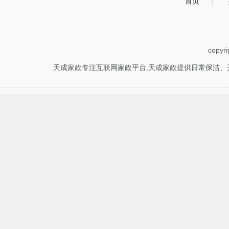
首页
|
copyr
天成家政专注互联网
家政
平台,天成家政提供
日常保洁
、