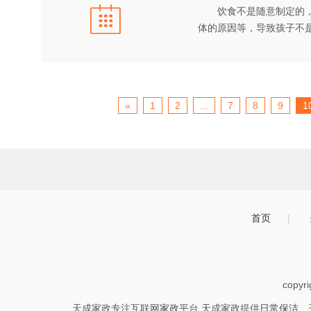
饮食不是随意制定的，一
体的原因等，导致孩子不
«
1
2
...
7
8
9
1
首页
|
copyr
天成家政专注互联网
家政
平台,天成家政提供
日常保洁
、