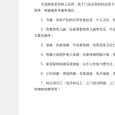
天成家政坚持线上运营，线下门店运营的结合线下服
保养、维修服务等服务项目。
1、月嫂：承担产妇的日常饮食起居、个人卫生、护
2、育婴师育儿嫂：住家育婴师育儿嫂带宝宝、不住
方案实施等！
3、保姆：住家保姆、不住家保姆、负责居室卫生打
4、照顾小孩陪护老人保姆：住家保姆照顾小孩，住
5、家居厨师保姆买菜做饭：以主人饮食习惯为主，
6、公司厨嫂：煮饭阿姨、买菜做饭、包月做饭、负
7、钟点清洁工：包月钟点工、上门清洁阿姨、上门
衣物收纳整理等！