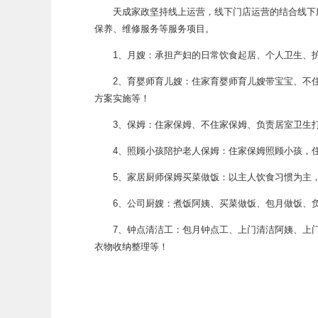
天成家政坚持线上运营，线下门店运营的结合线下服
保养、维修服务等服务项目。
1、月嫂：承担产妇的日常饮食起居、个人卫生、护
2、育婴师育儿嫂：住家育婴师育儿嫂带宝宝、不住
方案实施等！
3、保姆：住家保姆、不住家保姆、负责居室卫生打
4、照顾小孩陪护老人保姆：住家保姆照顾小孩，住
5、家居厨师保姆买菜做饭：以主人饮食习惯为主，
6、公司厨嫂：煮饭阿姨、买菜做饭、包月做饭、负
7、钟点清洁工：包月钟点工、上门清洁阿姨、上门
衣物收纳整理等！