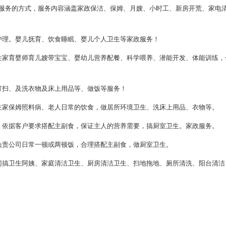
务的方式，服务内容涵盖家政保洁、保姆、月嫂、小时工、新房开荒、家电
理。婴儿抚育、饮食睡眠、婴儿个人卫生等家政服务！
家育婴师育儿嫂带宝宝、婴幼儿营养配餐、科学喂养、潜能开发、体能训练，
扫、及洗衣物及床上用品等、做饭等服务！
家保姆照料病、老人日常的饮食，做居所环境卫生、洗床上用品、衣物等。
依据客户要求搭配主副食，保证主人的营养需要，搞厨室卫生。家政服务。
责公司日常一顿或两顿饭，合理搭配主副食，做厨室卫生。
搞卫生阿姨、家庭清洁卫生、厨房清洁卫生、扫地拖地、厕所清洗、阳台清洁