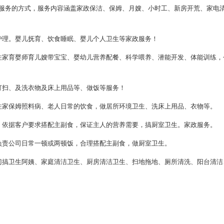
务的方式，服务内容涵盖家政保洁、保姆、月嫂、小时工、新房开荒、家电
理。婴儿抚育、饮食睡眠、婴儿个人卫生等家政服务！
家育婴师育儿嫂带宝宝、婴幼儿营养配餐、科学喂养、潜能开发、体能训练，
扫、及洗衣物及床上用品等、做饭等服务！
家保姆照料病、老人日常的饮食，做居所环境卫生、洗床上用品、衣物等。
依据客户要求搭配主副食，保证主人的营养需要，搞厨室卫生。家政服务。
责公司日常一顿或两顿饭，合理搭配主副食，做厨室卫生。
搞卫生阿姨、家庭清洁卫生、厨房清洁卫生、扫地拖地、厕所清洗、阳台清洁