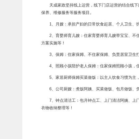
天成家政坚持线上运营，线下门店运营的结合线下服
保养、维修服务等服务项目。
1、月嫂：承担产妇的日常饮食起居、个人卫生、护
2、育婴师育儿嫂：住家育婴师育儿嫂带宝宝、不住
方案实施等！
3、保姆：住家保姆、不住家保姆、负责居室卫生打
4、照顾小孩陪护老人保姆：住家保姆照顾小孩，住
5、家居厨师保姆买菜做饭：以主人饮食习惯为主，
6、公司厨嫂：煮饭阿姨、买菜做饭、包月做饭、负
7、钟点清洁工：包月钟点工、上门清洁阿姨、上门
衣物收纳整理等！